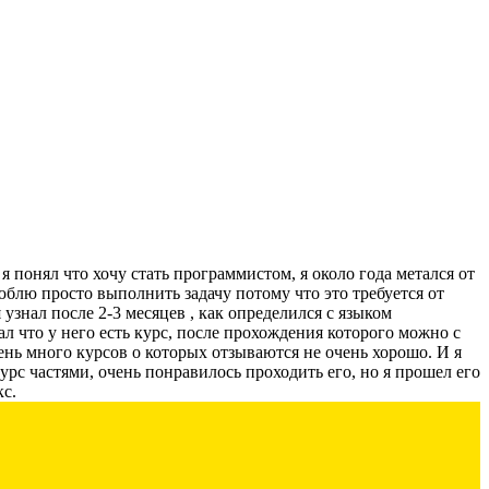
 понял что хочу стать программистом, я около года метался от
люблю просто выполнить задачу потому что это требуется от
узнал после 2-3 месяцев , как определился с языком
л что у него есть курс, после прохождения которого можно с
чень много курсов о которых отзываются не очень хорошо. И я
рс частями, очень понравилось проходить его, но я прошел его
кс.