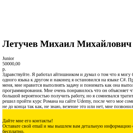
Летучев Михаил Михайлович
Junior
50000,00
р.
Здравствуйте. Я работал айтишником и думал о том что я могу 
одного языка к другом и наконец я остановился на языке C#. П
меня, мне нравится выполнять задачу и понимать как она выпол
программирования. Мне очень понравилось что он объясняет что
большой вероятностью получить работу, но я сомневался тратит
решил пройти курс Романа на сайте Udemy, после чего мое сом
не до конца так как, не знаю, везение это или нет, мне позв
Дайте мне его контакты!
Оставьте свой email и мы вышлем вам детальную информацию о
бесплатно.