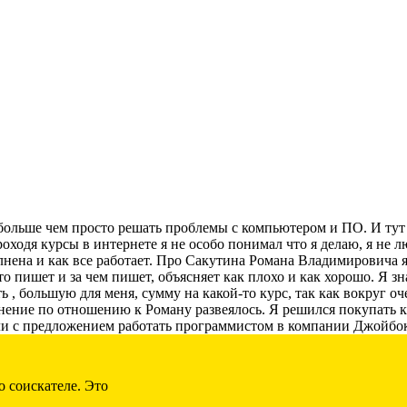
больше чем просто решать проблемы с компьютером и ПО. И тут я
роходя курсы в интернете я не особо понимал что я делаю, я не 
нена и как все работает. Про Сакутина Романа Владимировича я 
 пишет и за чем пишет, объясняет как плохо и как хорошо. Я зна
ь , большую для меня, сумму на какой-то курс, так как вокруг о
нение по отношению к Роману развеялось. Я решился покупать ку
онили с предложением работать программистом в компании Джойбо
 соискателе. Это