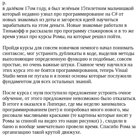
р.
в далёком 17ом году, я был зелёным 15тилетним мальчишкой
который недавно узнал про программирование на C# от
новых знакомых из доты и загорелся идеей научиться
зарабатывать на этом деньги. Новые знакомые работали в
Тинькофф и рассказали про программу стажировок и в то же
время узнал про курсы Ромы, на которые решил пойти.
Пройдя курсы для совсем новичков немного начал понимать
синтаксис, мог устранить дубликаты в коде, выделив методы
выполняющие определенную функцию и подобные, совсем
простые, но очень важные штуки. Главное чему научился на
этих курса это не боятся программирования, теперь Visual
Studio меня не пугала и я понял основы которые послужили
фундаментом для всех остальных знаний.
После курса с нуля поступило предложение устроить очное
обучение, от этого предложение невозможно было отказаться.
В итоге я оказался в Липецке, где мы неделю занимались
программированием (нет) и попробовал много нового, мы
рисовали масляными красками (те картины которые висят у
Ромы за спиной на видео это наши рисунки) ) , сходили в
баню и вообще замечательно провели время. Спасибо Рома за
организацию такой крутой движухе.