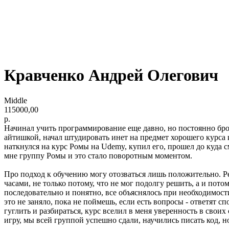
Кравченко Андрей Олегович
Middle
115000,00
р.
Начинал учить программирование еще давно, но постоянно броса
айтишкой, начал штудировать инет на предмет хорошего курса и з
наткнулся на курс Ромы на Udemy, купил его, прошел до куда с
мне группу Ромы и это стало поворотным моментом.
Про подход к обучению могу отозваться лишь положительно. Ре
часами, не только потому, что не мог подолгу решить, а и пот
последовательно и понятно, все объяснялось при необходимост
это не заняло, пока не поймешь, если есть вопросы - ответят сп
гуглить и разбираться, курс вселил в меня уверенность в сво
игру, мы всей группой успешно сдали, научились писать код, но