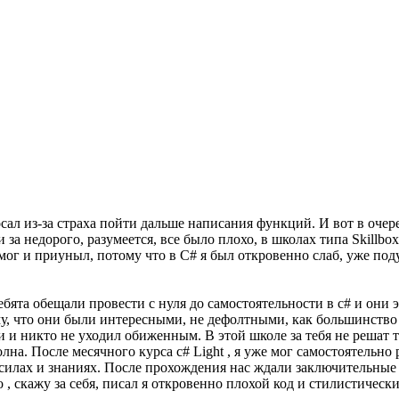
л из-за страха пойти дальше написания функций. И вот в очеред
а недорого, разумеется, все было плохо, в школах типа Skillbox 
мог и приуныл, потому что в C# я был откровенно слаб, уже под
бята обещали провести с нуля до самостоятельности в c# и они 
ому, что они были интересными, не дефолтными, как большинство 
и и никто не уходил обиженным. В этой школе за тебя не решат 
олна. После месячного курса c# Light , я уже мог самостоятельно 
их силах и знаниях. После прохождения нас ждали заключительн
 , скажу за себя, писал я откровенно плохой код и стилистическ