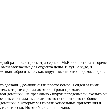
ной раз, после просмотра сериала Mr.Robot, я снова загорелся
были заоблачные для студента цены. И тут , о чудо, я
умывал забросить все, как вдруг - вконтактик порекомендовал
это сделали. Домашки были просто бомба, я сидел за ними
тех, которые я решал до этого. Уроки проходил
твои домашки , не правильно - шуруй переделывай, сколько бы
решать свои задачи, а если что-то непонятно, то не боялся
ые домашки, в которых мы писали консольные приложения и
и, и логически. Но это было лишь начало.