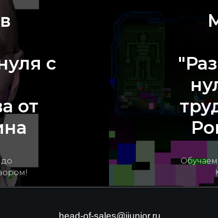
в
М
нуля с
"Раз
ну
а от
тру
ина
Ро
 до
Обучаем
овором!
head-of-sales@ijunior.ru