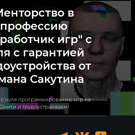
енторство в
профессию
работчик игр" с
ля с гарантией
доустройства от
мана Сакутина
 с нуля программированию игр на
Юнити и трудоустраиваем!